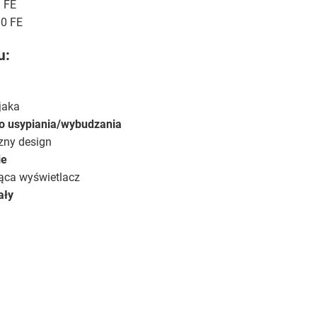
 FE
0 FE
u:
jaka
o usypiania/wybudzania
czny design
ie
ąca wyświetlacz
ały