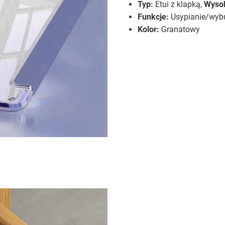
Typ:
Etui z klapką,
Wysok
Funkcje:
Usypianie/wybu
Kolor:
Granatowy