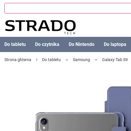
Do tabletu
Do czytnika
Do Nintendo
Do laptopa
Strona główna
Do tabletu
Samsung
Galaxy Tab S9