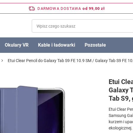
DARMOWA DOSTAWA
od 99,00 zł
Okulary VR
Kable i ładowarki
Pozostałe
Etui Clear Pencil do Galaxy Tab S9 FE 10.9 SM / Galaxy Tab S9 FE 
Etui Cle
Galaxy 
Tab S9,
Etui Clear Pe
Samsung Gala
kurzem i upad
ekologicznej.