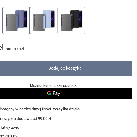
ł
brutto
/
szt.
Dodaj do koszyka
Możesz kupić także poprzez:
ostępny w bardzo dużej ilości
Wysyłka
dzisiaj
i szybka dostawa
od
99,00 zł
 łatwy zwrot
ne zakupy