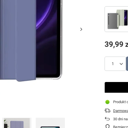
39,99 z
Produkt d
Darmowa 
30
dni na
Bezpiecz