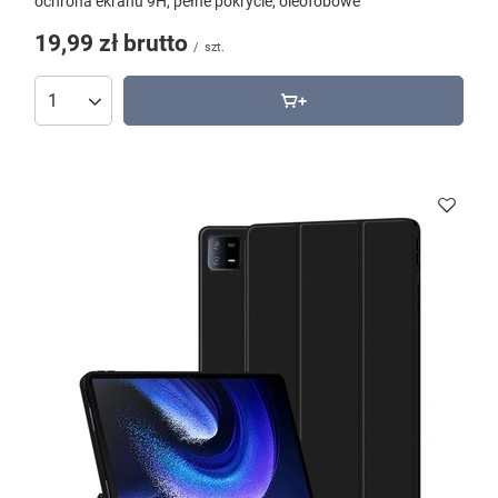
ochrona ekranu 9H, pełne pokrycie, oleofobowe
19,99 zł
brutto
/
szt.