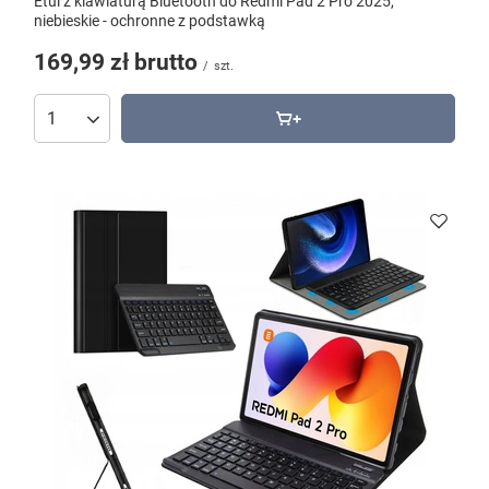
Etui z klawiaturą Bluetooth do Redmi Pad 2 Pro 2025,
niebieskie - ochronne z podstawką
169,99 zł
brutto
/
szt.