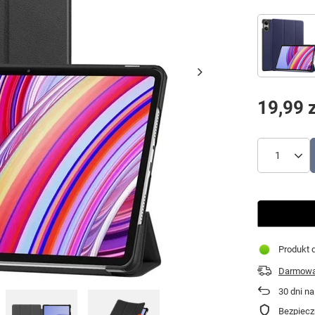
19,99 z
Produkt d
Darmowa 
30
dni na
Bezpiecz