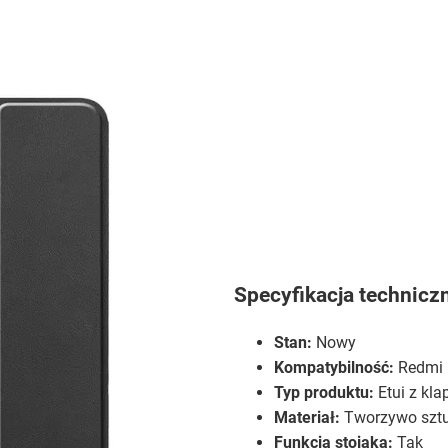
Specyfikacja technicz
Stan:
Nowy
Kompatybilność:
Redmi 
Typ produktu:
Etui z kla
Materiał:
Tworzywo sztu
Funkcja stojaka:
Tak