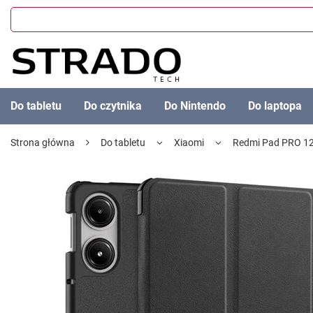
Do tabletu
Do czytnika
Do Nintendo
Do laptopa
Strona główna
Do tabletu
Xiaomi
Redmi Pad PRO 12