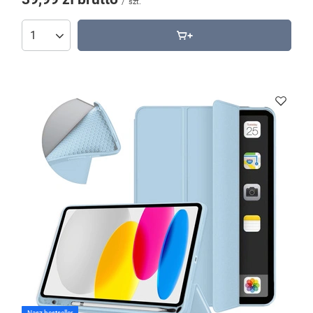
/
szt.
Nasz bestseller