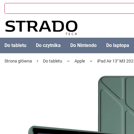
Do tabletu
Do czytnika
Do Nintendo
Do laptopa
Strona główna
Do tabletu
Apple
iPad Air 13" M3 202