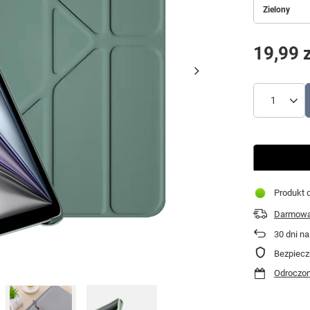
Zielony
19,99 z
Produkt d
Darmowa 
30
dni na
Bezpiecz
Odroczon