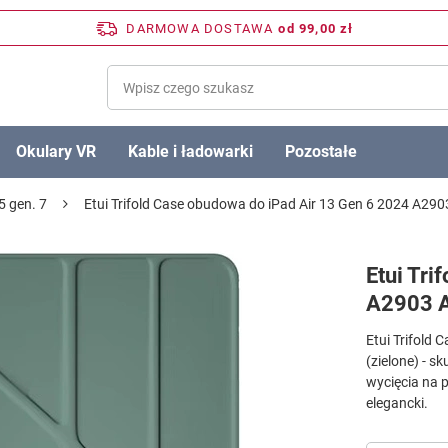
DARMOWA DOSTAWA
od 99,00 zł
Okulary VR
Kable i ładowarki
Pozostałe
5 gen. 7
Etui Trifold Case obudowa do iPad Air 13 Gen 6 2024 A290
Etui Tri
A2903 A
Etui Trifold
(zielone) - s
wycięcia na p
elegancki.