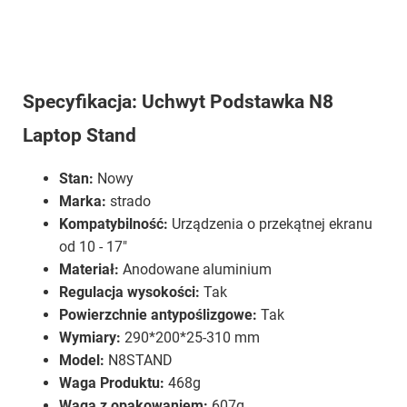
Specyfikacja: Uchwyt Podstawka N8
Laptop Stand
Stan:
Nowy
Marka:
strado
Kompatybilność:
Urządzenia o przekątnej ekranu
od 10 - 17"
Materiał:
Anodowane aluminium
Regulacja wysokości:
Tak
Powierzchnie antypoślizgowe:
Tak
Wymiary:
290*200*25-310 mm
Model:
N8STAND
Waga Produktu:
468g
Waga z opakowaniem:
607g