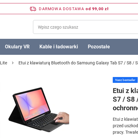
DARMOWA DOSTAWA
od 99,00 zł
Okulary VR
Kable i ładowarki
Pozostałe
Lite
Etui z klawiaturą Bluetooth do Samsung Galaxy Tab S7 / S8 / S
Nasz bestseller
Etui z k
S7 / S8 
ochronn
Etui z klawi
przed uszko
pracy. Trwał