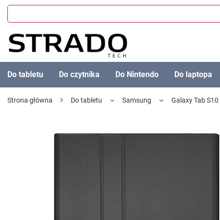
Do tabletu
Do czytnika
Do Nintendo
Do laptopa
Strona główna
Do tabletu
Samsung
Galaxy Tab S10 