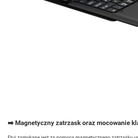
➡️ Magnetyczny zatrzask oraz mocowanie kl
Etui zamykane jest za pomocą magnetycznego zatrzasku u