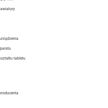
lawiatury
 urządzenia
paratu
ztałtu tabletu
producenta