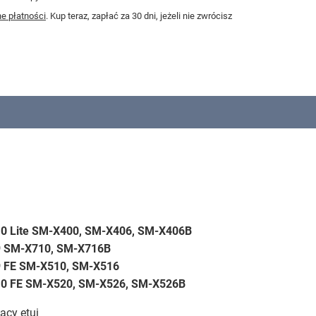
e płatności
. Kup teraz, zapłać za 30 dni, jeżeli nie zwrócisz
0 Lite SM-X400, SM-X406, SM-X406B
9 SM-X710, SM-X716B
9 FE SM-X510, SM-X516
10 FE SM-X520, SM-X526, SM-X526B
ący etui